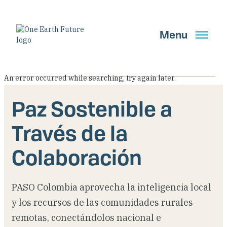
Pasar
al
contenido
Menu
principal
Mensaje
An error occurred while searching, try again later.
English
Spanish
de
Paz Sostenible a
error
Través de la
Buscar
Colaboración
OBTENER ACTUALIZACIONES
PASO Colombia aprovecha la inteligencia local
Quiénes somos
y los recursos de las comunidades rurales
remotas, conectándolos nacional e
Qué hacemos