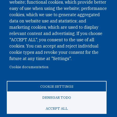
website; functional cookies, which provide better
easy of use when using the website; performance
Address:
cookies, which we use to generate aggregated
data on website use and statistics; and
Sociedad de Mejoras Publicas de Cali Dir: Carrera 4
marketing cookies, which are used to display
N 6 – 76
relevant content and advertising. If you choose
Colombia
"ACCEPT ALL", you consent to the use of all
cookies. You can accept and reject individual
cookie types and revoke your consent for the
© 2026 PASO Colombia Foundation
future at any time at "Settings".
Cookie documentation
TO TOP
COOKIE SETTINGS
DENEGAR TODO
ACCEPT ALL