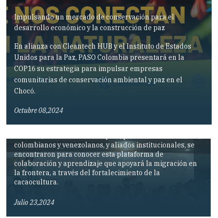
Impulsando un mercado de conservación para el
desarrollo económico y la construcción de paz
En alianza con Cleantech HUB y el Instituto de Estados
Unidos para la Paz, PASO Colombia presentará en la
COP16 su estrategia para impulsar empresas
Escuela Binacional de Cacao: Una plataforma para la
comunitarias de conservación ambiental y paz en el
Chocó.
transformación de la migración y el desarrollo en
Arauca
Octubre 08,2024
En el lanzamiento de la Escuela Binacional de Cacao –
CACOA -, realizado en Arauquita, productores cacaoteros
colombianos y venezolanos, y aliados institucionales, se
encontraron para conocer esta plataforma de
colaboración y aprendizaje que apoyará la migración en
la frontera, a través del fortalecimiento de la
cacaocultura.
PASO y la Universidad de Notre Dame: Estudiantes
comparten experiencias sobre sostenibilidad y
Julio 23,2024
desarrollo en Colombia