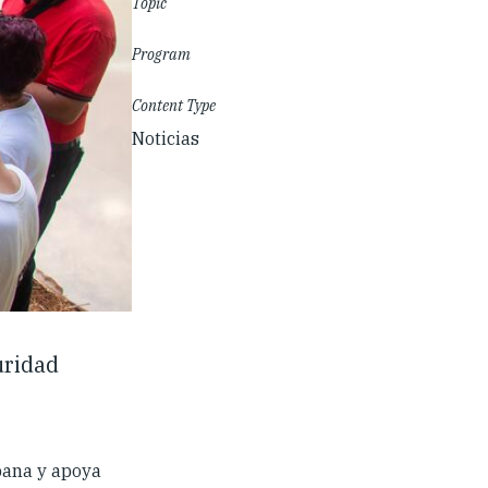
Topic
Program
Content Type
Noticias
uridad
bana y apoya