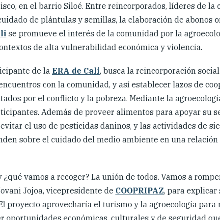
isco, en el barrio Siloé. Entre reincorporados, líderes de l
cuidado de plántulas y semillas, la elaboración de abonos o
li
se promueve el interés de la comunidad por la agroecol
 contextos de alta vulnerabilidad económica y violencia.
ticipante de la
ERA de Cali
, busca la reincorporación socia
ncuentros con la comunidad, y así establecer lazos de coo
tados por el conflicto y la pobreza. Mediante la agroecolog
articipantes. Además de proveer alimentos para apoyar su 
vitar el uso de pesticidas dañinos, y las actividades de si
nden sobre el cuidado del medio ambiente en una relación
, y ¿qué vamos a recoger? La unión de todos. Vamos a romp
Jovani Jojoa, vicepresidente de
COOPRIPAZ
, para explicar
 El proyecto aprovecharía el turismo y la agroecología para
cer oportunidades económicas, culturales y de seguridad qu