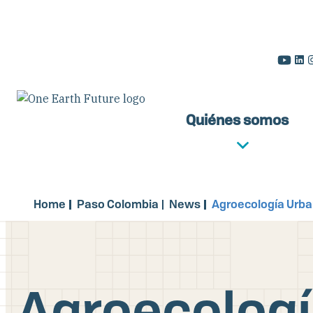
Pasar
al
contenido
principal
Quiénes somos
Home
Paso Colombia
News
Agroecología Urban
Agroecologí