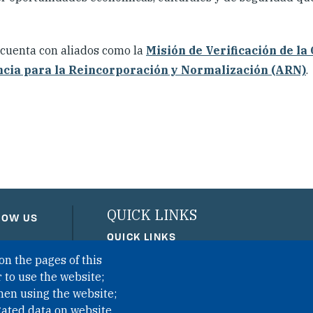
cuenta con aliados como la
Misión de Verificación de la
cia para la Reincorporación y Normalización (ARN)
.
QUICK LINKS
LOW US
QUICK LINKS
on the pages of this
PRIVACY
 to use the website;
ACCESSIBILITY
hen using the website;
REGIMEN TRIBUTARIO ESPEC
gated data on website