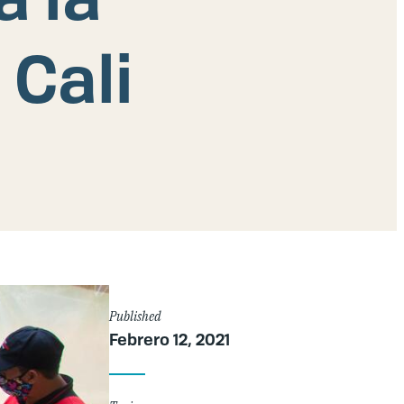
 Cali
Article
Published
Febrero 12, 2021
Details