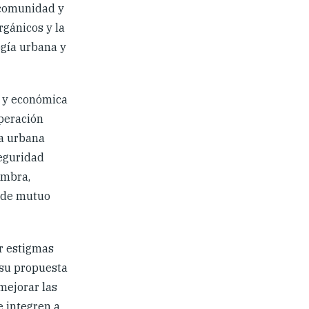
a comunidad y
rgánicos y la
ogía urbana y
l y económica
peración
ía urbana
seguridad
embra,
 de mutuo
er estigmas
 su propuesta
 mejorar las
e integren a