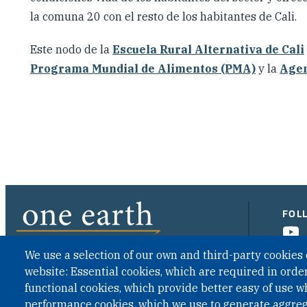
la comuna 20 con el resto de los habitantes de Cali.
Este nodo de la
Escuela Rural Alternativa de Cali
Programa Mundial de Alimentos (PMA)
y la
Agen
FOL
We use a selection of our own and third-party cookies 
website: Essential cookies, which are required in order
CONTACT US
functional cookies, which provide better easy of use w
performance cookies, which we use to generate aggre