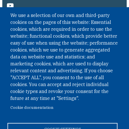
We use a selection of our own and third-party
cookies on the pages of this website: Essential
cookies, which are required in order to use the
website; functional cookies, which provide better
easy of use when using the website; performance
cookies, which we use to generate aggregated
data on website use and statistics; and
QUICK LINKS
marketing cookies, which are used to display
QUICK LINKS
relevant content and advertising. If you choose
"ACCEPT ALL", you consent to the use of all
PRIVACY
cookies. You can accept and reject individual
ACCESSIBILITY
cookie types and revoke your consent for the
REGIMEN TRIBUTARIO ESPECIAL COLOMBIANO
future at any time at "Settings".
Cookie documentation
© 2026 One Earth Future Foundation