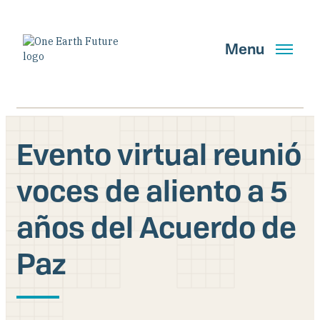
Pasar
al
contenido
Menu
principal
English
Spanish
Evento virtual reunió
voces de aliento a 5
Buscar
años del Acuerdo de
OBTENER ACTUALIZACIONES
Paz
Quiénes somos
Qué hacemos