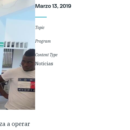
Article
Marzo 13, 2019
Details
Topic
Program
Content Type
Noticias
za a operar