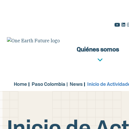
Pasar
al
contenido
principal
Quiénes somos
Home
Paso Colombia
News
Inicio de Activida
Inicio de Ac