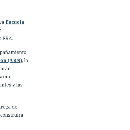
eva
Escuela
n
o ERA.
mpañamiento
ión (ARN)
, la
larán
varán
antes y las
trega de
 construirá