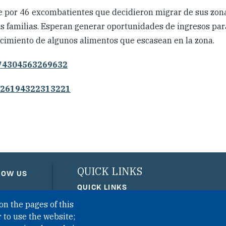
e por 46 excombatientes que decidieron migrar de sus zona
s familias. Esperan generar oportunidades de ingresos par
tecimiento de algunos alimentos que escasean en la zona.
674304563269632
8326194322313221
QUICK LINKS
LOW US
QUICK LINKS
on the pages of this
PRIVACY
 to use the website;
ACCESSIBILITY