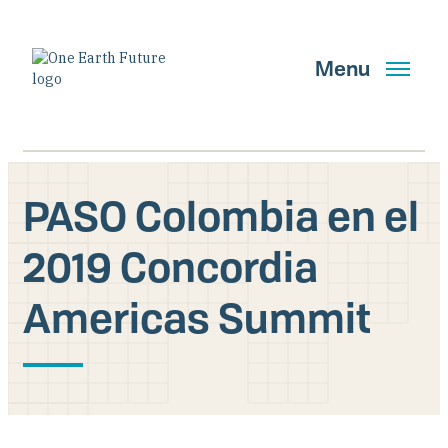
Pasar
al
contenido
Menu
principal
English
Spanish
PASO Colombia en el
2019 Concordia
Buscar
Americas Summit
OBTENER ACTUALIZACIONES
Quiénes somos
Qué hacemos