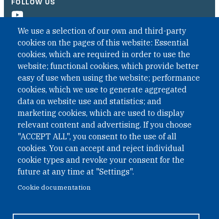
FOLLOW US
We use a selection of our own and third-party
cookies on the pages of this website: Essential
cookies, which are required in order to use the
website; functional cookies, which provide better
easy of use when using the website; performance
cookies, which we use to generate aggregated
data on website use and statistics; and
QUICK LINKS
marketing cookies, which are used to display
QUICK LINKS
relevant content and advertising. If you choose
"ACCEPT ALL", you consent to the use of all
PRIVACY
cookies. You can accept and reject individual
ACCESSIBILITY
cookie types and revoke your consent for the
REGIMEN TRIBUTARIO ESPECIAL COLOMBIANO
future at any time at "Settings".
Cookie documentation
© 2026 One Earth Future Foundation