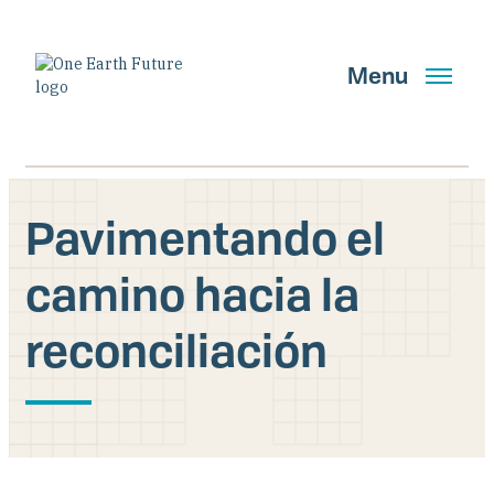
Pasar
al
contenido
Menu
principal
English
Spanish
Pavimentando el
camino hacia la
Buscar
reconciliación
OBTENER ACTUALIZACIONES
Quiénes somos
Qué hacemos