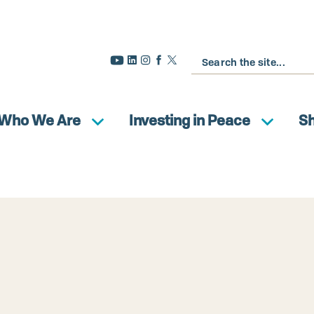
Buscar
Who We Are
Investing in Peace
S