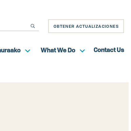
OBTENER ACTUALIZACIONES
Contact Us
huraako
What We Do