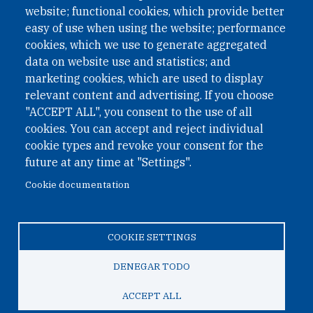
website; functional cookies, which provide better
easy of use when using the website; performance
cookies, which we use to generate aggregated
data on website use and statistics; and
QUICK LINKS
marketing cookies, which are used to display
QUICK LINKS
relevant content and advertising. If you choose
"ACCEPT ALL", you consent to the use of all
PRIVACY
cookies. You can accept and reject individual
ACCESSIBILITY
cookie types and revoke your consent for the
REGIMEN TRIBUTARIO ESPECIAL COLOMBIANO
future at any time at "Settings".
Cookie documentation
© 2026 One Earth Future Foundation
COOKIE SETTINGS
Privacy
|
Accessibility
|
Regimen tributario especial
colombiano
DENEGAR TODO
ACCEPT ALL
TO TOP