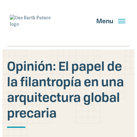
Pasar
al
contenido
Menu
principal
English
Spanish
Opinión: El papel de
la filantropía en una
Buscar
arquitectura global
OBTENER ACTUALIZACIONES
precaria
Quiénes somos
Qué hacemos