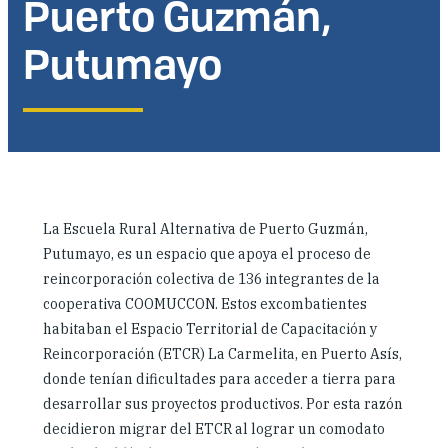
Puerto Guzmán,
Dónde trabajamos
Putumayo
Investigación y reportes
Noticias y eventos
La Escuela Rural Alternativa de Puerto Guzmán,
Putumayo, es un espacio que apoya el proceso de
reincorporación colectiva de 136 integrantes de la
cooperativa COOMUCCON. Estos excombatientes
habitaban el Espacio Territorial de Capacitación y
Reincorporación (ETCR) La Carmelita, en Puerto Asís,
donde tenían dificultades para acceder a tierra para
desarrollar sus proyectos productivos. Por esta razón
decidieron migrar del ETCR al lograr un comodato