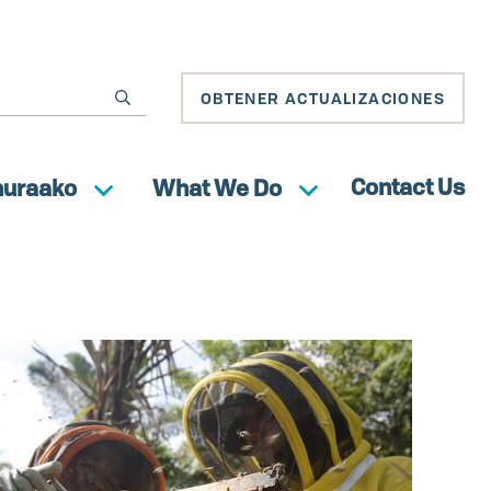
OBTENER ACTUALIZACIONES
Contact Us
huraako
What We Do