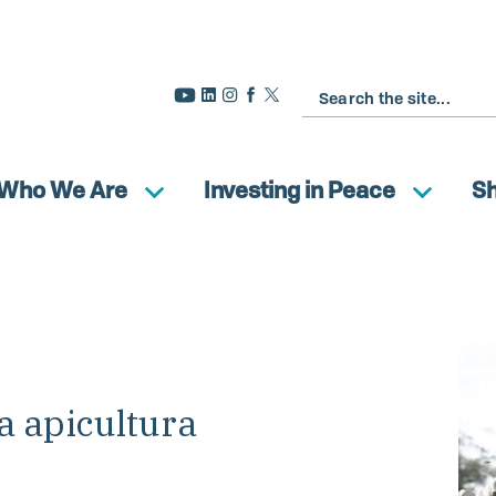
Buscar
Who We Are
Investing in Peace
S
a apicultura