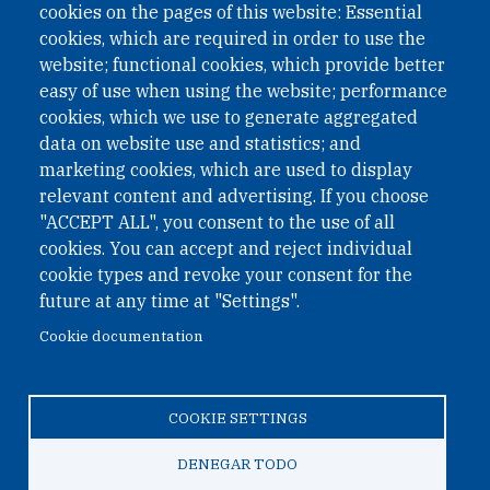
cookies on the pages of this website: Essential
cookies, which are required in order to use the
website; functional cookies, which provide better
easy of use when using the website; performance
cookies, which we use to generate aggregated
data on website use and statistics; and
QUICK LINKS
marketing cookies, which are used to display
QUICK LINKS
relevant content and advertising. If you choose
"ACCEPT ALL", you consent to the use of all
PRIVACY
cookies. You can accept and reject individual
ACCESSIBILITY
cookie types and revoke your consent for the
REGIMEN TRIBUTARIO ESPECIAL COLOMBIANO
future at any time at "Settings".
Cookie documentation
© 2026 One Earth Future Foundation
COOKIE SETTINGS
Privacy
|
Accessibility
|
Regimen tributario especial
colombiano
DENEGAR TODO