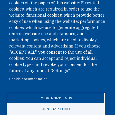
cookies on the pages of this website: Essential
cookies, which are required in order to use the
website; functional cookies, which provide better
easy of use when using the website; performance
cookies, which we use to generate aggregated
data on website use and statistics; and
QUICK LINKS
marketing cookies, which are used to display
QUICK LINKS
relevant content and advertising. If you choose
"ACCEPT ALL", you consent to the use of all
PRIVACY
cookies. You can accept and reject individual
ACCESSIBILITY
cookie types and revoke your consent for the
REGIMEN TRIBUTARIO ESPECIAL COLOMBIANO
future at any time at "Settings".
Cookie documentation
© 2026 One Earth Future Foundation
COOKIE SETTINGS
Privacy
|
Accessibility
|
Regimen tributario especial
colombiano
DENEGAR TODO